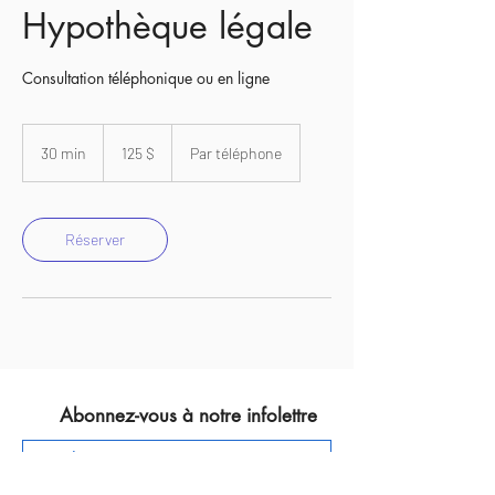
Hypothèque légale
Consultation téléphonique ou en ligne
125 dollars
canadiens
30 min
3
125 $
Par téléphone
0
m
i
n
Réserver
Abonnez-vous à notre infolettre