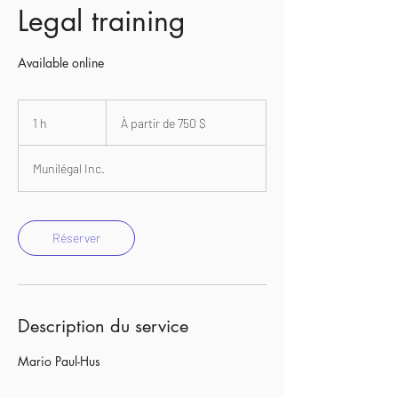
Legal training
Available online
À
partir
1 h
1
À partir de 750 $
de
750 dollars
canadiens
Munilégal Inc.
Réserver
Description du service
Mario Paul-Hus