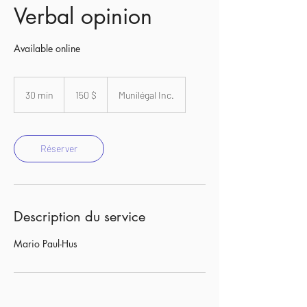
Verbal opinion
Available online
150 dollars
canadiens
30 min
3
150 $
Munilégal Inc.
0
m
i
n
Réserver
Description du service
Mario Paul-Hus